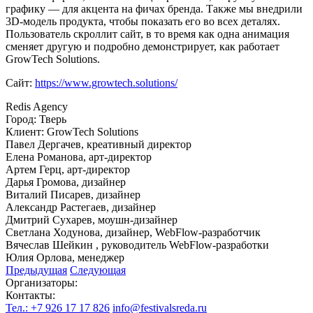
графику — для акцента на фичах бренда. Также мы внедрили
3D-модель продукта, чтобы показать его во всех деталях.
Пользователь скроллит сайт, в то время как одна анимация
сменяет другую и подробно демонстрирует, как работает
GrowTech Solutions.
Сайт:
https://www.growtech.solutions/
Redis Agency
Город: Тверь
Клиент: GrowTech Solutions
Павел Дергачев, креативный директор
Елена Романова, арт-директор
Артем Герц, арт-директор
Дарья Громова, дизайнер
Виталий Писарев, дизайнер
Александр Растегаев, дизайнер
Дмитрий Сухарев, моушн-дизайнер
Светлана Ходунова, дизайнер, WebFlow-разработчик
Вячеслав Шейкин , руководитель WebFlow-разработки
Юлия Орлова, менеджер
Предыдущая
Следующая
Организаторы:
Контакты:
Тел.: +7 926 17 17 826
info@festivalsreda.ru