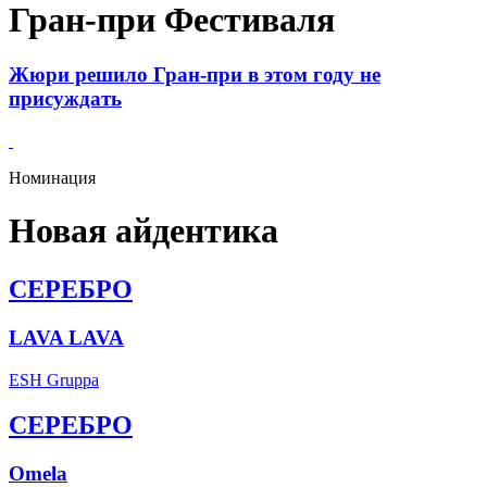
Гран-при Фестиваля
Жюри решило Гран-при в этом году не
присуждать
Номинация
Новая айдентика
СЕРЕБРО
LAVA LAVA
ESH Gruppa
СЕРЕБРО
Omela