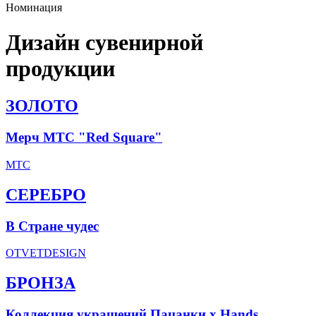
Номинация
Дизайн сувенирной
продукции
ЗОЛОТО
Мерч МТС "Red Square"
МТС
СЕРЕБРО
В Стране чудес
OTVETDESIGN
БРОНЗА
Коллекция украшений Пацанки х Hands