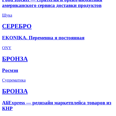
американского сервиса доставки продуктов
Щука
СЕРЕБРО
EKONIKA. Переменна я постоянная
ONY
БРОНЗА
Росмэн
Супрематика
БРОНЗА
AliExpress — редизайн маркетплейса товаров из
КНР