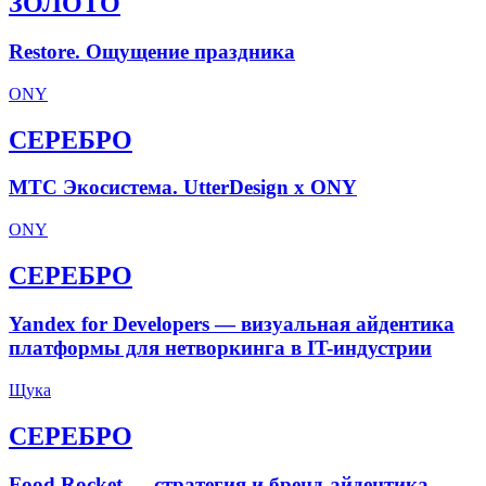
ЗОЛОТО
Restore. Ощущение праздника
ONY
СЕРЕБРО
МТС Экосистема. UtterDesign x ONY
ONY
СЕРЕБРО
Yandex for Developers — визуальная айдентика
платформы для нетворкинга в IT-индустрии
Щука
СЕРЕБРО
Food Rocket — стратегия и бренд-айдентика