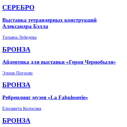
СЕРЕБРО
Выставка тетраидерных конструкций
Александра Бэлла
Татьяна Лебедева
БРОНЗА
Айдентика для выставки «Герои Чернобыля»
Элцик Погосян
БРОНЗА
Ребрендинг музея «La Fabuloserie»
Елизавета Колосова
БРОНЗА