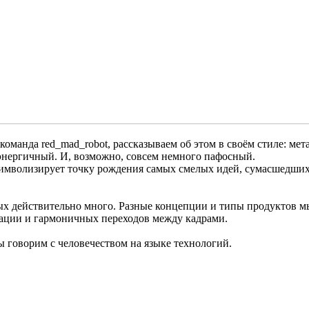
оманда red_mad_robot, рассказываем об этом в своём стиле: мет
энергичный. И, возможно, совсем немного пафосный.
символизирует точку рождения самых смелых идей, сумасшедших 
ых действительно много. Разные концепции и типы продуктов мы
ации и гармоничных переходов между кадрами.
ы говорим с человечеством на языке технологий.