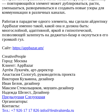
— повторяющийся элемент может дублироваться, расти,
уменьшаться, разворачиваться и создавать новые узоры для
коммуникации в различных каналах.
Работая в парадигме одного элемента, мы сделали айдентику
AppBazar именно такой, какой она и должна быть:
многослойной, адаптивной, яркой и гипнотической,
позволяющей залипнуть на диджитал-базар и окунуться в его
громкий гул.
Сайт:
https://appbazar.am/
CreativePeople
Город: Москва
Клиент: AppBazar
Артём Лукичёв, арт-директор
Анастасия Сологуб, руководитель проекта
Виктория Кузьмина, дизайнер
Иван Белов, дизайнер
Максим Стекольщиков, моушен-дизайнер
Надежда Шелест, Дизайнер
Предыдущая
Следующая
Организаторы:
Контакты:
Тел.: +7 926 17 17 826
info@festivalsreda.ru