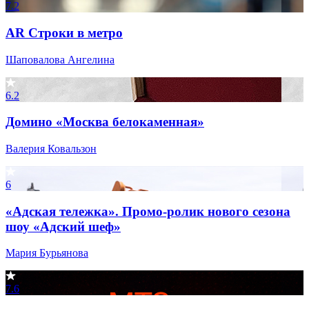
7.2
AR Строки в метро
Шаповалова Ангелина
6.2
Домино «Москва белокаменная»
Валерия Ковальзон
6
«Адская тележка». Промо-ролик нового сезона
шоу «Адский шеф»
Мария Бурьянова
7.6