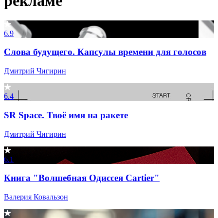
рекламе
6.9
Слова будущего. Капсулы времени для голосов
Дмитрий Чигирин
6.4
SR Space. Твоё имя на ракете
Дмитрий Чигирин
6.1
Книга "Волшебная Одиссея Cartier"
Валерия Ковальзон