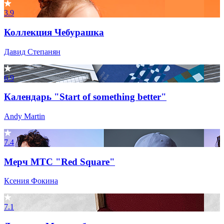
3.9
Коллекция Чебурашка
Давид Степанян
6.9
Календарь "Start of something better"
Andy Martin
7.4
Мерч МТС "Red Square"
Ксения Фокина
7.1