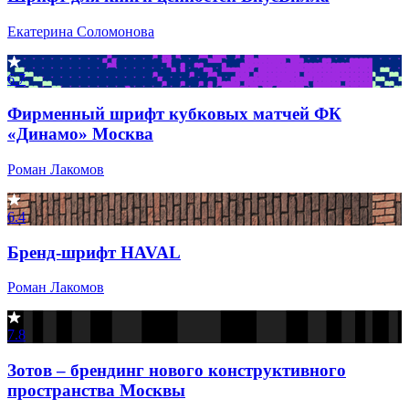
Екатерина Соломонова
6.7
Фирменный шрифт кубковых матчей ФК
«Динамо» Москва
Роман Лакомов
6.4
Бренд-шрифт HAVAL
Роман Лакомов
7.8
Зотов – брендинг нового конструктивного
пространства Москвы