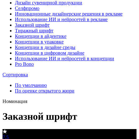
Дизайн сувенирной продукции
Селфпромо
Инновационные дизайнерские решения в рекламе
Использование ИИ и нейросетей в рекламе
Заказной шрифт
Тиражный шрифт
Концепции в айдентике
Концепции в упаковке
Концепции в дизайне среды
Концепции в цифровом дизайне
Использование ИИ и нейросетей в концепции
Pro Bono
Сортировка
По умолчанию
По оценке открытого жюри
Номинация
Заказной шрифт
7.5