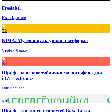
Freelabel
Иван Куликов
7.2
NIMA. Музей и культурная платформа
Стефан Лашко
6.4
Шрифт на основе таблички магнитофона для
iRZ Electronics
Оля Иванова
6.8
Шрифт для книги ценностей ВкусВилла