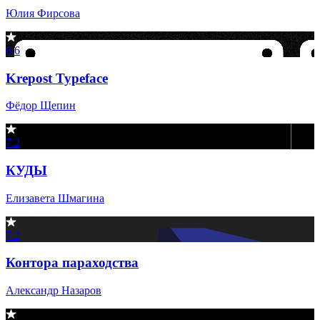
Юлия Фирсова
6.6
Krepost Typeface
Фёдор Щепин
7.2
КУДЫ
Елизавета Шмагина
7.2
Контора параходства
Александр Назаров