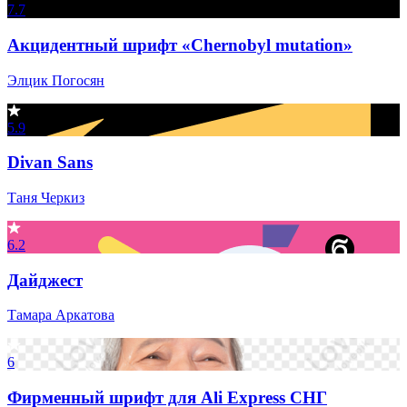
7.7
Акцидентный шрифт «Chernobyl mutation»
Элцик Погосян
5.9
Divan Sans
Таня Черкиз
6.2
Дайджест
Тамара Аркатова
6
Фирменный шрифт для Ali Express СНГ