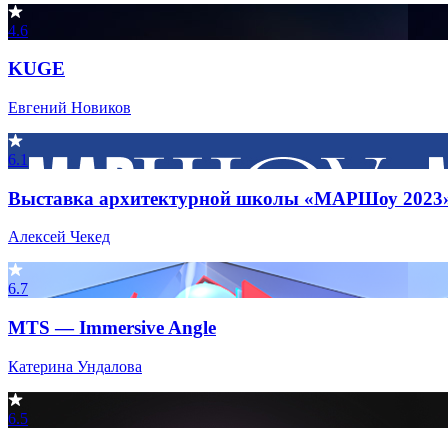
4.6
KUGE
Евгений Новиков
6.1
Выставка архитектурной школы «МАРШоу 2023
Алексей Чекед
6.7
MTS — Immersive Angle
Катерина Ундалова
6.5