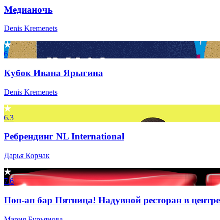
Медианочь
Denis Kremenets
6
Кубок Ивана Ярыгина
Denis Kremenets
6.3
Ребрендинг NL International
Дарья Корчак
7.6
Поп-ап бар Пятница! Надувной ресторан в центр
Мария Бурьянова