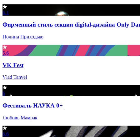
6.1
Фирменный стиль секции digital-дизайна Only Dark
Полина Приходько
5.6
VK Fest
Vlad Tanvel
6
Фестиваль НАУКА 0+
Любовь Мамрак
6.6