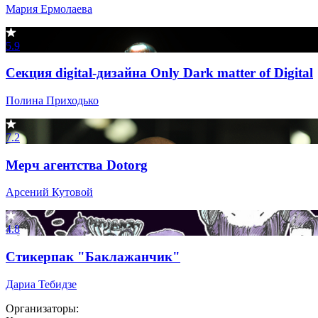
Мария Ермолаева
5.9
Секция digital-дизайна Only Dark matter of Digital
Полина Приходько
7.2
Мерч агентства Dotorg
Арсений Кутовой
4.8
Стикерпак "Баклажанчик"
Дариа Тебидзе
Организаторы: