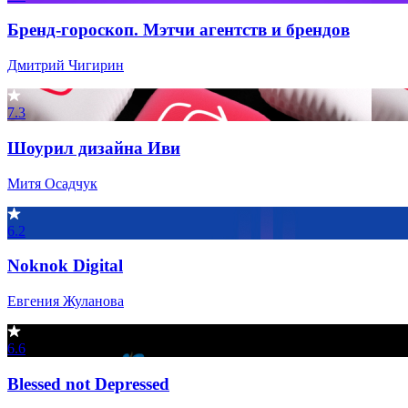
Бренд-гороскоп. Мэтчи агентств и брендов
Дмитрий Чигирин
7.3
Шоурил дизайна Иви
Митя Осадчук
6.2
Noknok Digital
Евгения Жуланова
6.6
Blessed not Depressed