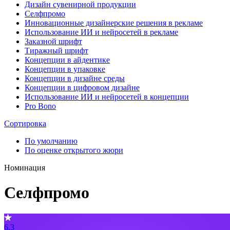
Дизайн сувенирной продукции
Селфпромо
Инновационные дизайнерские решения в рекламе
Использование ИИ и нейросетей в рекламе
Заказной шрифт
Тиражный шрифт
Концепции в айдентике
Концепции в упаковке
Концепции в дизайне среды
Концепции в цифровом дизайне
Использование ИИ и нейросетей в концепции
Pro Bono
Сортировка
По умолчанию
По оценке открытого жюри
Номинация
Селфпромо
6.3